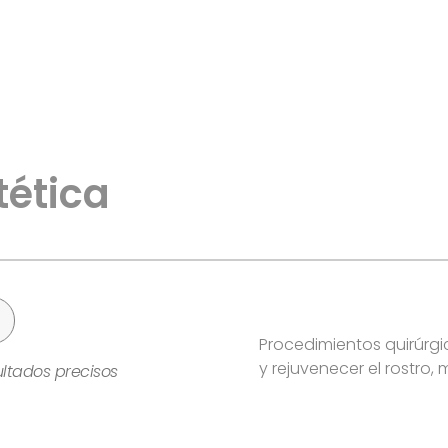
tética
Procedimientos quirúrg
y rejuvenecer el rostro,
ltados precisos