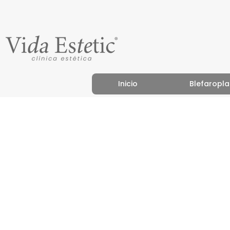
Inicio
Blefaropla
S
Descubre pr
imagen y