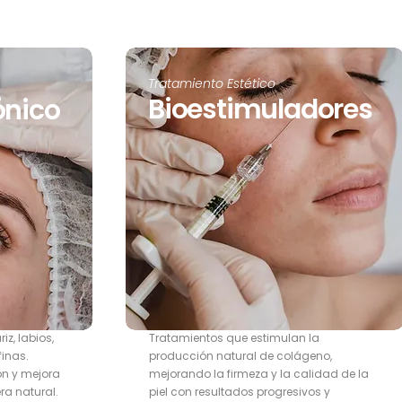
Tratamiento Estético
Bioestimuladores
ónico
z, labios,
Tratamientos que estimulan la
finas.
producción natural de colágeno,
ón y mejora
mejorando la firmeza y la calidad de la
ra natural.
piel con resultados progresivos y