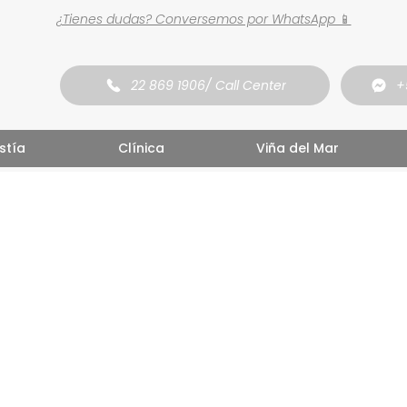
¿Tienes dudas? Conversemos por WhatsApp 📱
22 869 1906/ Call Center
+
stía
Clínica
Viña del Mar
eguimos creciendo par
ocedimientos estéticos pensados para resaltar tus rasgo
 acompañarte en cada proceso con confianza y profesi