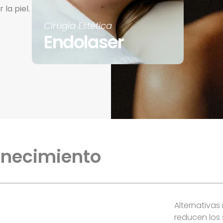
 la piel.
Cirugía Estética
Endolaser
enecimiento
Alternativas 
reducen los 