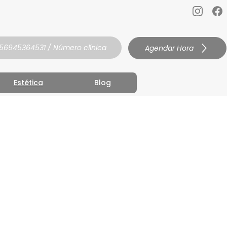
56945364531 / Número clínica
Agendar Hora
Estética
Blog
a ti
s, cuidar tu
onalismo.