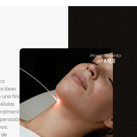
Procedimiento
MES
del
co
a láser
 una fina
células
uralmente.
uperación
nos.
 de