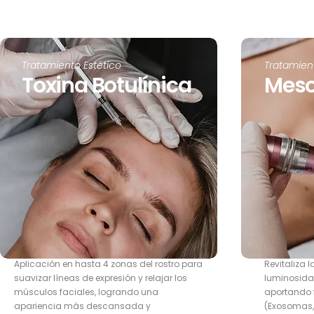
Tratamiento Estético
Tratamient
Toxina Botulínica
Meso
Aplicación en hasta 4 zonas del rostro para
Revitaliza l
suavizar líneas de expresión y relajar los
luminosida
músculos faciales, logrando una
aportando f
apariencia más descansada y
(Exosomas, 