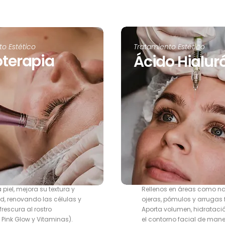
o Estético
Tratamiento Estético
terapia
Ácido Hialur
a piel, mejora su textura y
Rellenos en áreas como nari
d, renovando las células y
ojeras, pómulos y arrugas 
rescura al rostro
Aporta volumen, hidrataci
Pink Glow y Vitaminas).
el contorno facial de mane