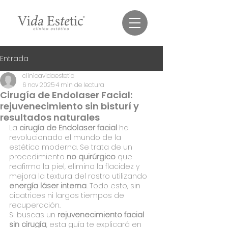
Entrada
clinicavidaestetic
6 nov 2025
4 min de lectura
Cirugía de Endolaser Facial:
rejuvenecimiento sin bisturí y
resultados naturales
La 
cirugía de Endolaser facial
 ha 
revolucionado el mundo de la 
estética moderna. Se trata de un 
procedimiento 
no quirúrgico
 que 
reafirma la piel, elimina la flacidez y 
mejora la textura del rostro utilizando 
energía láser interna
. Todo esto, sin 
cicatrices ni largos tiempos de 
recuperación.
Si buscas un 
rejuvenecimiento facial 
sin cirugía
, esta guía te explicará en 