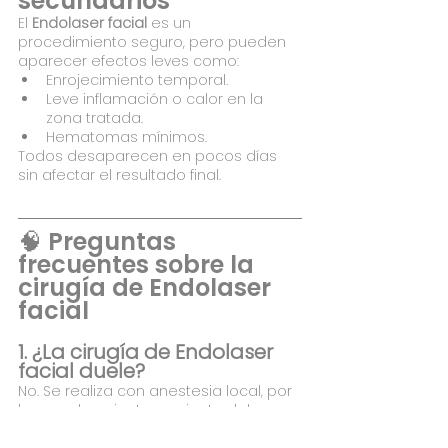
secundarios
El 
Endolaser facial
 es un 
procedimiento seguro, pero pueden 
aparecer efectos leves como:
Enrojecimiento temporal.
Leve inflamación o calor en la 
zona tratada.
Hematomas mínimos.
Todos desaparecen en pocos días 
sin afectar el resultado final.
🧠 Preguntas 
frecuentes sobre la 
cirugía de Endolaser 
facial
1. ¿La cirugía de Endolaser 
facial duele?
No. Se realiza con anestesia local, por 
lo que el paciente no siente dolor, 
solo una ligera sensación de calor o 