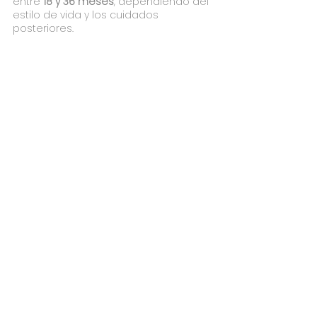
entre 
18 y 36 meses
, dependiendo del 
estilo de vida y los cuidados 
posteriores.